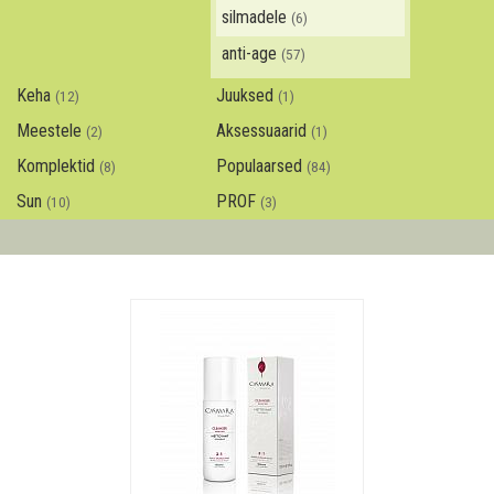
silmadele
(6)
anti-age
(57)
Keha
Juuksed
(12)
(1)
Meestele
Aksessuaarid
(2)
(1)
Komplektid
Populaarsed
(8)
(84)
Sun
PROF
(10)
(3)