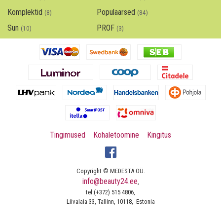
Komplektid
Populaarsed
(8)
(84)
Sun
PROF
(10)
(3)
Tingimused
Kohaletoomine
Kingitus
Copyright © MEDESTA OÜ.
info@beauty24.ee
,
tel:(+372) 515 4806,
Liivalaia 33, Tallinn, 10118, Estonia