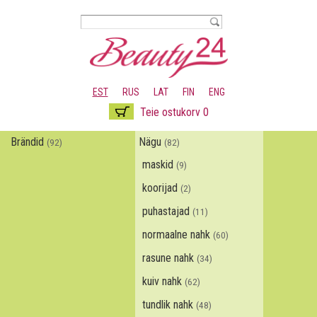
Liigu
edasi
põhisisu
juurde
EST
RUS
LAT
FIN
ENG
Teie ostukorv 0
Brändid
Nägu
(92)
(82)
maskid
(9)
koorijad
(2)
puhastajad
(11)
normaalne nahk
(60)
rasune nahk
(34)
kuiv nahk
(62)
tundlik nahk
(48)