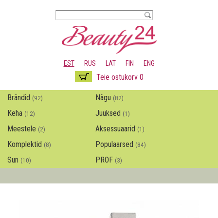
Liigu
edasi
põhisisu
juurde
EST
RUS
LAT
FIN
ENG
Teie ostukorv 0
Brändid
Nägu
(92)
(82)
Keha
Juuksed
(12)
(1)
Meestele
Aksessuaarid
(2)
(1)
Komplektid
Populaarsed
(8)
(84)
Sun
PROF
(10)
(3)