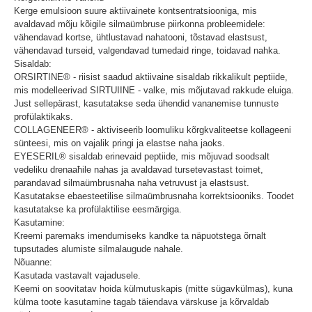
Kerge emulsioon suure aktiivainete kontsentratsiooniga, mis
avaldavad mõju kõigile silmaümbruse piirkonna probleemidele:
vähendavad kortse, ühtlustavad nahatooni, tõstavad elastsust,
vähendavad turseid, valgendavad tumedaid ringe, toidavad nahka.
Sisaldab:
ORSIRTINE® - riisist saadud aktiivaine sisaldab rikkalikult peptiide,
mis modelleerivad SIRTUIINE - valke, mis mõjutavad rakkude eluiga.
Just sellepärast, kasutatakse seda ühendid vananemise tunnuste
profülaktikaks.
COLLAGENEER® - aktiviseerib loomuliku kõrgkvaliteetse kollageeni
sünteesi, mis on vajalik pringi ja elastse naha jaoks.
EYESERIL® sisaldab erinevaid peptiide, mis mõjuvad soodsalt
vedeliku drenaaћile nahas ja avaldavad tursetevastast toimet,
parandavad silmaümbrusnaha naha vetruvust ja elastsust.
Kasutatakse ebaesteetilise silmaümbrusnaha korrektsiooniks. Toodet
kasutatakse ka profülaktilise eesmärgiga.
Kasutamine:
Kreemi paremaks imendumiseks kandke ta näpuotstega õrnalt
tupsutades alumiste silmalaugude nahale.
Nõuanne:
Kasutada vastavalt vajadusele.
Keemi on soovitatav hoida külmutuskapis (mitte sügavkülmas), kuna
külma toote kasutamine tagab täiendava värskuse ja kõrvaldab