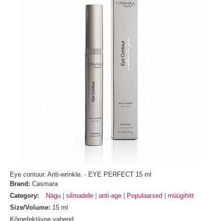
Eye contour. Anti-wrinkle. - EYE PERFECT 15 ml
Brand:
Casmara
Category:
Nägu
silmadele
anti-age
Populaarsed
müügihitt
Size/Volume:
15 ml
Kõrgefektiivne vahend