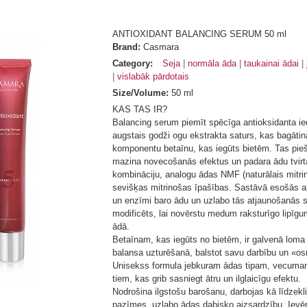
ANTIOXIDANT BALANCING SERUM 50 ml
Brand:
Casmara
Category:
Seja
normāla āda
taukainai ādai
vislabāk pārdotais
Size/Volume:
50 ml
KAS TAS IR?
Balancing serum piemīt spēcīga antioksidanta ie
augstais godži ogu ekstrakta saturs, kas bagātin
komponentu betaīnu, kas iegūts bietēm. Tas piešķ
mazina novecošanās efektus un padara ādu tvirt
kombināciju, analogu ādas NMF (naturālais mitri
sevišķas mitrinošas īpašības. Sastāvā esošās am
un enzīmi baro ādu un uzlabo tās atjaunošanās s
modificēts, lai novērstu medum raksturīgo lipīgu
ādā.
Betaīnam, kas iegūts no bietēm, ir galvenā lo
balansa uzturēšanā, balstot savu darbību un «osm
Unisekss formula jebkuram ādas tipam, vecuma
tiem, kas grib sasniegt ātru un ilglaicīgu efektu.
Nodrošina ilgstošu barošanu, darbojas kā līdzek
pazīmes, uzlabo ādas dabisko aizsardzību. Ievē