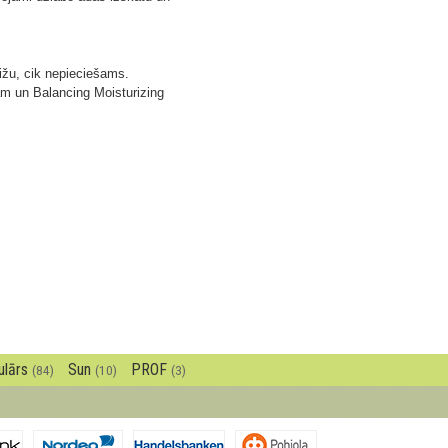
eižu, cik nepieciešams.
am un Balancing Moisturizing
ulārs
Sun
PROF
(84)
(10)
(3)