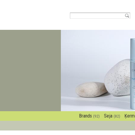
Brands
Seja
Ķerm
(92)
(82)