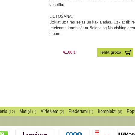
veselību.
LIETOŠANA:
Uzklāt uz tīras sejas un kakla ādas. Uzklāt tik r
Ieteicams kombinēt ar Balancing Nourishing cre
cream.
41.00 €
enis
Matiņi
Vīriešiem
Piederumi
Komplekti
Pop
(12)
(1)
(2)
(1)
(8)