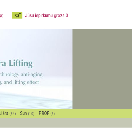
Jūsu iepirkumu grozs 0
NG
ulārs
Sun
PROF
(84)
(10)
(3)