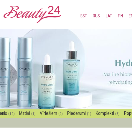
Pārlekt
uz
EST
RUS
LAT
FIN
E
galveno
saturu
enis
Matiņi
Vīriešiem
Piederumi
Komplekti
Pop
(12)
(1)
(2)
(1)
(8)