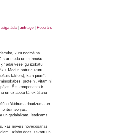
jutīga āda
anti-age
Populārs
darbība, kuru nodrošina
āts ar medu un mitrinošu
ir ādai veselīgu izskatu,
āku. Medus satur cukuru
nošais faktors), kam piemīt
inoskābes, proteīni, vitamīni
pējas. Šis komponents ir
mu un uzlabotu tā iekļūšanu
ma šūnu šķidruma daudzuma un
olītu» teorijas.
m un gadalaikam. Ieteicams
lis, kas novērš novecošanās
rojami uzlabo ādas izskatu un