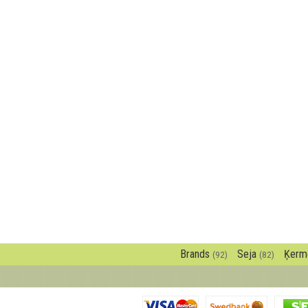
Brands
Seja
Ķerm
(92)
(82)