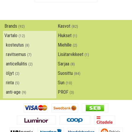
Brands
Kasvot
(92)
(82)
Vartalo
Hiukset
(12)
(1)
kosteutus
Miehille
(8)
(2)
ravitsemus
Lisätarvikkeet
(7)
(1)
anticellulitis
Sarjaa
(2)
(8)
öljyt
Suosittu
(2)
(84)
rinta
Sun
(5)
(10)
anti-age
PROF
(9)
(3)