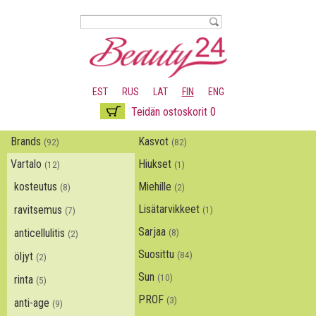
Hyppää
pääsisältöön
EST
RUS
LAT
FIN
ENG
Teidän ostoskorit 0
Brands
Kasvot
(92)
(82)
Vartalo
Hiukset
(12)
(1)
kosteutus
Miehille
(8)
(2)
Lisätarvikkeet
ravitsemus
(1)
(7)
Sarjaa
anticellulitis
(8)
(2)
Suosittu
(84)
öljyt
(2)
Sun
(10)
rinta
(5)
PROF
(3)
anti-age
(9)