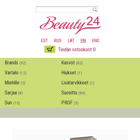
Hyppää
pääsisältöön
EST
RUS
LAT
FIN
ENG
Teidän ostoskorit 0
Brands
Kasvot
(92)
(82)
Vartalo
Hiukset
(12)
(1)
Miehille
Lisätarvikkeet
(2)
(1)
Sarjaa
Suosittu
(8)
(84)
Sun
PROF
(10)
(3)