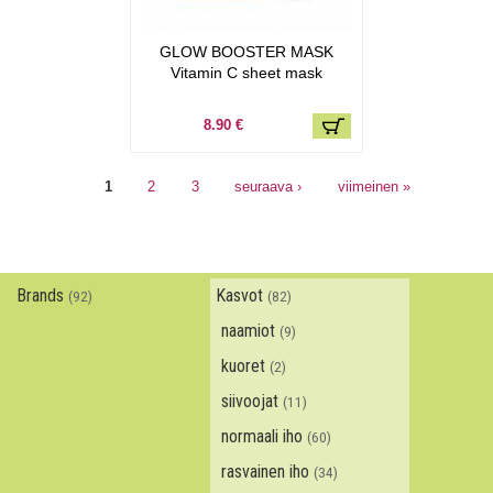
GLOW BOOSTER MASK
Vitamin C sheet mask
8.90 €
Sivut
1
2
3
seuraava ›
viimeinen »
Brands
Kasvot
(92)
(82)
naamiot
(9)
kuoret
(2)
siivoojat
(11)
normaali iho
(60)
rasvainen iho
(34)