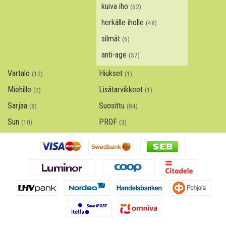
kuiva iho
(62)
herkälle iholle
(48)
silmät
(6)
anti-age
(57)
Vartalo
Hiukset
(12)
(1)
Miehille
Lisätarvikkeet
(2)
(1)
Sarjaa
Suosittu
(8)
(84)
Sun
PROF
(10)
(3)