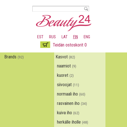
Hyppää
pääsisältöön
EST
RUS
LAT
FIN
ENG
Teidän ostoskorit 0
Brands
Kasvot
(92)
(82)
naamiot
(9)
kuoret
(2)
siivoojat
(11)
normaali iho
(60)
rasvainen iho
(34)
kuiva iho
(62)
herkälle iholle
(48)