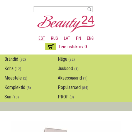
Liigu
edasi
põhisisu
juurde
EST
RUS
LAT
FIN
ENG
Teie ostukorv 0
Brändid
Nägu
(92)
(82)
Keha
Juuksed
(12)
(1)
Meestele
Aksessuaarid
(2)
(1)
Komplektid
Populaarsed
(8)
(84)
Sun
PROF
(10)
(3)