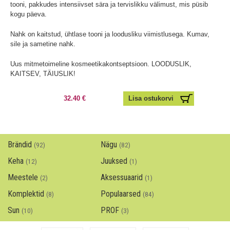
tooni, pakkudes intensiivset sära ja tervislikku välimust, mis püsib
kogu päeva.
Nahk on kaitstud, ühtlase tooni ja loodusliku viimistlusega. Kumav,
sile ja sametine nahk.
Uus mitmetoimeline kosmeetikakontseptsioon. LOODUSLIK,
KAITSEV, TÄIUSLIK!
32.40 €
Brändid
Nägu
(92)
(82)
Keha
Juuksed
(12)
(1)
Meestele
Aksessuaarid
(2)
(1)
Komplektid
Populaarsed
(8)
(84)
Sun
PROF
(10)
(3)