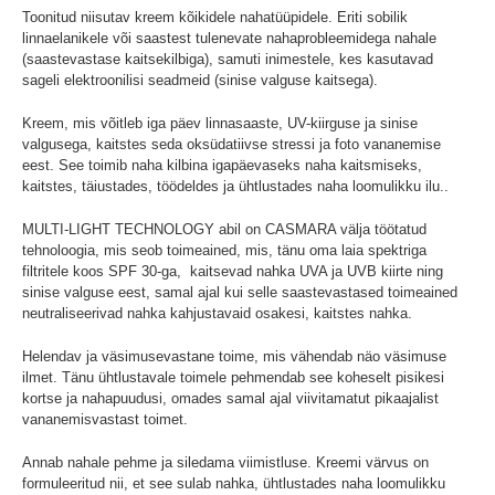
Toonitud niisutav kreem kõikidele nahatüüpidele. Eriti sobilik
linnaelanikele või saastest tulenevate nahaprobleemidega nahale
(saastevastase kaitsekilbiga), samuti inimestele, kes kasutavad
sageli elektroonilisi seadmeid (sinise valguse kaitsega).
Kreem, mis võitleb iga päev linnasaaste, UV-kiirguse ja sinise
valgusega, kaitstes seda oksüdatiivse stressi ja foto vananemise
eest. See toimib naha kilbina igapäevaseks naha kaitsmiseks,
kaitstes, täiustades, töödeldes ja ühtlustades naha loomulikku ilu..
MULTI-LIGHT TECHNOLOGY abil on CASMARA välja töötatud
tehnoloogia, mis seob toimeained, mis, tänu oma laia spektriga
filtritele koos SPF 30-ga, kaitsevad nahka UVA ja UVB kiirte ning
sinise valguse eest, samal ajal kui selle saastevastased toimeained
neutraliseerivad nahka kahjustavaid osakesi, kaitstes nahka.
Helendav ja väsimusevastane toime, mis vähendab näo väsimuse
ilmet. Tänu ühtlustavale toimele pehmendab see koheselt pisikesi
kortse ja nahapuudusi, omades samal ajal viivitamatut pikaajalist
vananemisvastast toimet.
Annab nahale pehme ja siledama viimistluse. Kreemi värvus on
formuleeritud nii, et see sulab nahka, ühtlustades naha loomulikku