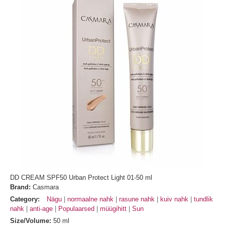
DD CREAM SPF50 Urban Protect Light 01-50 ml
Brand:
Casmara
Category:
Nägu
normaalne nahk
rasune nahk
kuiv nahk
tundlik
nahk
anti-age
Populaarsed
müügihitt
Sun
Size/Volume:
50 ml