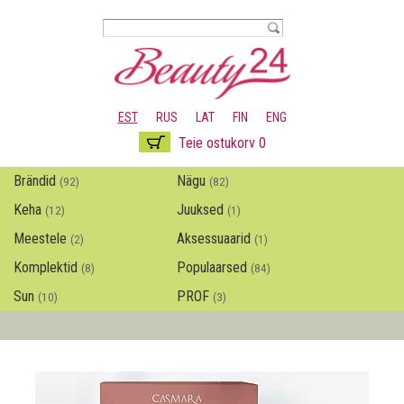
Liigu
edasi
põhisisu
juurde
EST
RUS
LAT
FIN
ENG
Teie ostukorv 0
Brändid
Nägu
(92)
(82)
Keha
Juuksed
(12)
(1)
Meestele
Aksessuaarid
(2)
(1)
Komplektid
Populaarsed
(8)
(84)
Sun
PROF
(10)
(3)