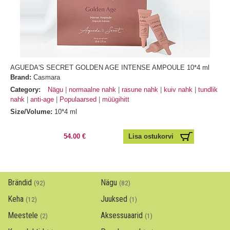
AGUEDA'S SECRET GOLDEN AGE INTENSE AMPOULE 10*4 ml
Brand:
Casmara
Category:
Nägu
normaalne nahk
rasune nahk
kuiv nahk
tundlik
nahk
anti-age
Populaarsed
müügihitt
Size/Volume:
10*4 ml
54.00 €
Brändid
Nägu
(92)
(82)
Keha
Juuksed
(12)
(1)
Meestele
Aksessuaarid
(2)
(1)