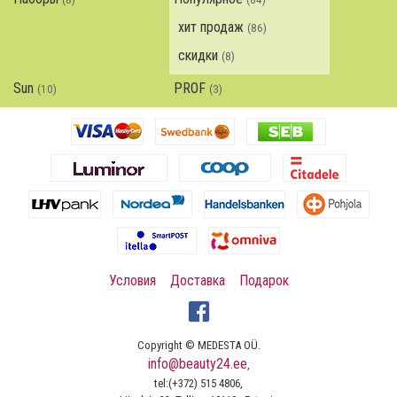
хит продаж
(86)
скидки
(8)
Sun
PROF
(10)
(3)
Условия
Доставка
Подарок
Copyright © MEDESTA OÜ.
info@beauty24.ee
,
tel:(+372) 515 4806,